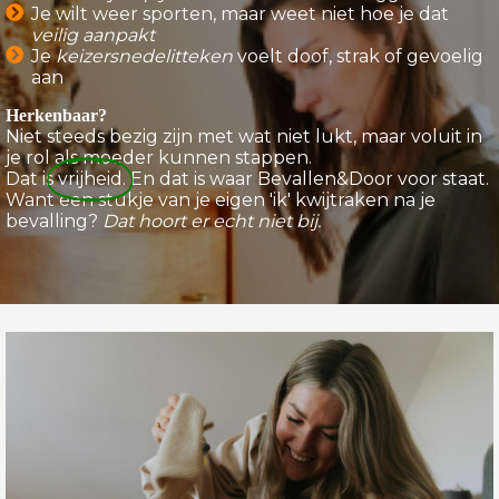
Je wilt weer sporten, maar weet niet hoe je dat
veilig aanpakt
Je
keizersnedelitteken
voelt doof, strak of gevoelig
aan
Herkenbaar?
Niet steeds bezig zijn met wat niet lukt, maar voluit in
je rol als moeder kunnen stappen.
Dat is
vrijheid
. En dat is waar Bevallen&Door voor staat.
Want een stukje van je eigen 'ik' kwijtraken na je
bevalling?
Dat hoort er echt niet bij.