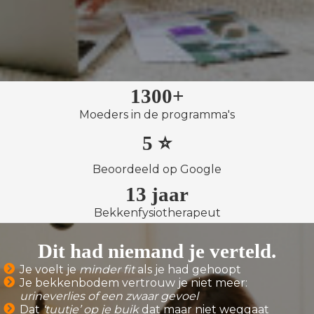
1300+
Moeders in de programma's
5 ⭐️
Beoordeeld op Google
13 jaar
Bekkenfysiotherapeut
Dit had niemand je verteld.
Je voelt je
minder
fit
als je had gehoopt
Je bekkenbodem vertrouw je niet meer:
urineverlies of
een zwaar gevoel
Dat
‘tuutje’ op je buik
dat maar niet weggaat