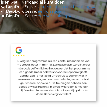
is en wat jij vandaag al kunt doen.
🤿 DiepDuik Sessie:
urineverlies na de bevalling →
🤿 DiepDuik Sessie:
een diastase →
🤿 DiepDuik Sessie:
een verzakking →