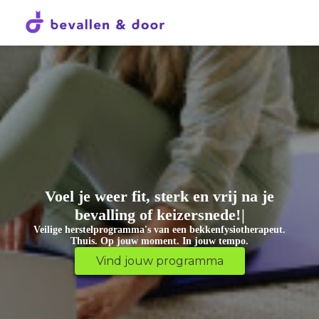
V
o
e
l
j
e
w
e
e
r
f
i
t
,
s
t
e
r
k
e
n
v
r
i
j
n
a
j
e
b
e
v
a
l
l
i
n
g
o
f
k
e
i
z
e
r
s
n
e
d
e
!
Veilige herstelprogramma's van een bekkenfysiotherapeut.
Thuis. Op jouw moment. In jouw tempo.
Vind jouw programma