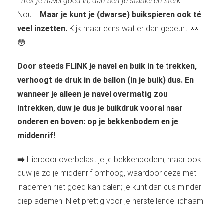
"
Trek je navel goed in, dan ben je stabiel en sterk
".
Nou....
Maar j
e kunt je (dwarse) buikspieren ook té
veel inzetten.
Kijk maar eens wat er dan gebeurt! 👀
😳
Door steeds FLINK je navel en buik in te trekken,
verhoogt de druk in de ballon (in je buik) dus. En
wanneer je alleen je navel overmatig zou
intrekken, duw je dus je buikdruk vooral naar
onderen en boven:
op je bekkenbodem en je
middenrif!
➡️
Hierdoor overbelast je je bekkenbodem, maar ook
duw je zo je middenrif omhoog, waardoor deze met
inademen niet goed kan dalen; je kunt dan dus minder
diep ademen. Niet prettig voor je herstellende lichaam!