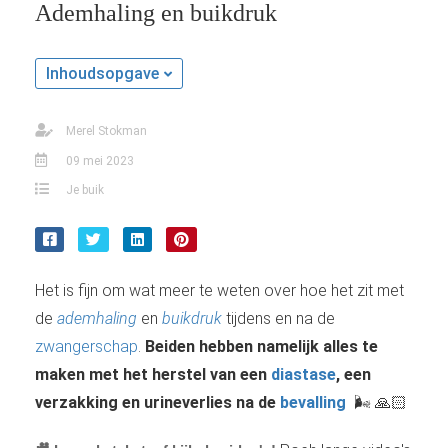
Ademhaling en buikdruk
Inhoudsopgave
Merel Stokman
09 mei 2023
Je buik
Het is fijn om wat meer te weten over hoe het zit met
de
ademhaling
en
buikdruk
tijdens en na de
zwangerschap
.
Beiden
hebben namelijk alles te
maken met het herstel van een
diastase
, een
verzakking en urineverlies na de
bevalling
🌬️ 🙏🏻