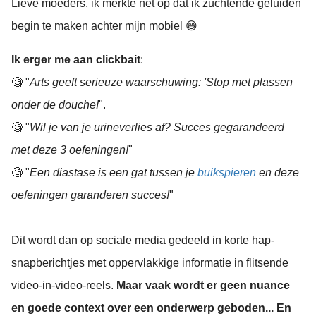
Lieve moeders, ik merkte net op dat ik zuchtende geluiden
begin te maken achter mijn mobiel 😅
Ik erger me aan
clickbait
:
🧐 "
Arts geeft serieuze waarschuwing: 'Stop met plassen
onder de douche!
".
🧐 "
Wil je van je urineverlies af? Succes gegarandeerd
met deze 3 oefeningen!
"
🧐 "
Een diastase is een gat tussen je
buikspieren
en deze
oefeningen garanderen succes!
"
Dit wordt dan op sociale media gedeeld in korte hap-
snapberichtjes met oppervlakkige informatie in flitsende
video-in-video-reels.
Maar vaak wordt er geen nuance
en goede context over een onderwerp geboden... En