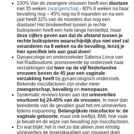
100% Van de zwangere vrouwen heeft een
diastase
met 35 weken
zwangerschap
- 60% 6 weken na haar
bevalling nog – 45% nog na 6 maanden en na een
jaar heeft 32% van de moeders dus nog een
diastase! Het bindweefsel tussen je rechte
buikspieren heeft een hele lange hersteltijd, maar
deze cijfers geven aan dat de afstand tussen je
rechte buikspieren waarschijnlijk dus niet veel zal
veranderen na 8 weken na de bevalling, tenzij je
hier specifiek iets aan gaat doen
!
Gynaecologe en onderzoekster Sabrina Lince van
het Radboudumc promoveerde op onderzoek naar
verzakkingen dat
twee op de vijf Nederlandse
vrouwen boven de 45 jaar een vaginale
verzakking heeft
bij gynaecologisch onderzoek.
Bekende risicofactoren zijn onder meer
zwangerschap, bevalling
en
menopauze
.
Systematic reviews tonen aan dat
urineverlies
voorkomt bij 24-45% van de vrouwen
. In meer dan
tweederde van de gevallen gaat het om urineverlies
tijdens inspanning.
Belangrijkste risicofactor is: de
vaginale geboorte
, maar ook leeftijd, BMI, hoe vaak
je bevalt en de wijze van bevalling zijn risicofactoren.
En wat blijkt: het is niet zo dat alleen zeer ernstig
urineverlies de levenskwaliteit van vrouwen doet