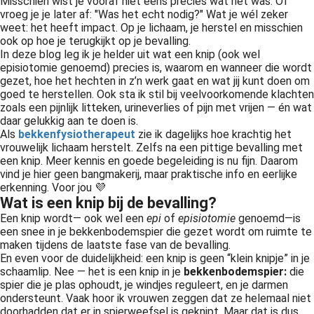
Misschien wist je vooraf niet eens precies wat het was. Of
vroeg je je later af: "Was het echt nodig?" Wat je wél zeker
weet: het heeft impact. Op je lichaam, je herstel en misschien
ook op hoe je terugkijkt op je bevalling.
In deze blog leg ik je helder uit wat een knip (ook wel
episiotomie genoemd) precies is, waarom en wanneer die wordt
gezet, hoe het hechten in z’n werk gaat en wat jij kunt doen om
goed te herstellen. Ook sta ik stil bij veelvoorkomende klachten
zoals een pijnlijk litteken, urineverlies of pijn met vrijen — én wat
daar gelukkig aan te doen is.
Als
bekkenfysiotherapeut
zie ik dagelijks hoe krachtig het
vrouwelijk lichaam herstelt. Zelfs na een pittige bevalling met
een knip. Meer kennis en goede begeleiding is nu fijn. Daarom
vind je hier geen bangmakerij, maar praktische info en eerlijke
erkenning. Voor jou 💜
Wat is een knip bij de bevalling?
Een knip wordt
— ook wel een
epi
of
episiotomie
genoemd
—
is
een snee in je bekkenbodemspier die gezet wordt om ruimte te
maken tijdens de laatste fase van de bevalling.
En even voor de duidelijkheid: een knip is geen “klein knipje” in je
schaamlip. Nee — het is een knip in je
bekkenbodemspier:
die
spier die je plas ophoudt, je windjes reguleert, en je darmen
ondersteunt. Vaak hoor ik vrouwen zeggen dat ze helemaal niet
doorhadden dat er in spierweefsel is geknipt. Maar dat is dus