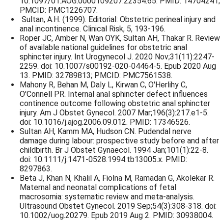
10.1097/01.AOG.0000109207.22354.65. PMID: 14704241;
PMCID: PMC1226707.
Sultan, A.H. (1999). Editorial: Obstetric perineal injury and
anal incontinence. Clinical Risk, 5, 193-196.
Roper JC, Amber N, Wan OYK, Sultan AH, Thakar R. Review
of available national guidelines for obstetric anal
sphincter injury. Int Urogynecol J. 2020 Nov;31(11):2247-
2259. doi: 10.1007/s00192-020-04464-5. Epub 2020 Aug
13. PMID: 32789813; PMCID: PMC7561538.
Mahony R, Behan M, Daly L, Kirwan C, O'Herlihy C,
O'Connell PR. Internal anal sphincter defect influences
continence outcome following obstetric anal sphincter
injury. Am J Obstet Gynecol. 2007 Mar;196(3):217.e1-5.
doi: 10.1016/j.ajog.2006.09.012. PMID: 17346526.
Sultan AH, Kamm MA, Hudson CN. Pudendal nerve
damage during labour: prospective study before and after
childbirth. Br J Obstet Gynaecol. 1994 Jan;101(1):22-8.
doi: 10.1111/j.1471-0528.1994.tb13005.x. PMID:
8297863.
Beta J, Khan N, Khalil A, Fiolna M, Ramadan G, Akolekar R.
Maternal and neonatal complications of fetal
macrosomia: systematic review and meta-analysis.
Ultrasound Obstet Gynecol. 2019 Sep;54(3):308-318. doi:
10.1002/uog.20279. Epub 2019 Aug 2. PMID: 30938004.