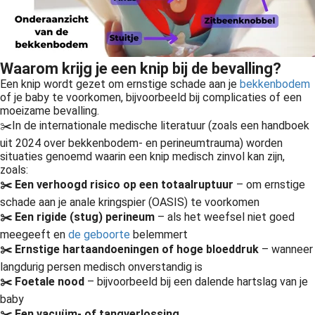
Waarom krijg je een knip bij de bevalling?
Een knip wordt gezet om ernstige schade aan je
bekkenbodem
of je baby te voorkomen, bijvoorbeeld bij complicaties of een
moeizame bevalling.
✂️
In de internationale medische literatuur (zoals een handboek
uit 2024 over bekkenbodem- en perineumtrauma) worden
situaties genoemd waarin een knip medisch zinvol kan zijn,
zoals:
✂️ Een verhoogd risico op een totaalruptuur
– om ernstige
schade aan je anale kringspier (OASIS) te voorkomen
✂️ Een rigide (stug) perineum
– als het weefsel niet goed
meegeeft en
de geboorte
belemmert
✂️ Ernstige hartaandoeningen of hoge bloeddruk
– wanneer
langdurig persen medisch onverstandig is
✂️ Foetale nood
– bijvoorbeeld bij een dalende hartslag van je
baby
✂️ Een vacuüm- of tangverlossing