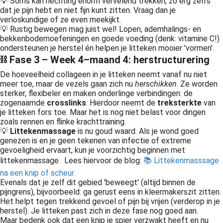
💡 Soms kan hechting enorm vervelend trekken, zo erg zelfs
dat je pijn hebt en niet fijn kunt zitten. Vraag dan je
verloskundige of ze even meekijkt.
💡 Rustig bewegen mag juist wel! Lopen, ademhalings- en
bekkenbodemoefeningen en goede voeding (denk: vitamine C!)
ondersteunen je herstel én helpen je litteken mooier 'vormen'.
⛓️ Fase 3 – Week 4–maand 4: herstructurering
De hoeveelheid collageen in je litteken neemt vanaf nu niet
meer toe, maar de vezels gaan zich nu
herschikken
. Ze worden
sterker, flexibeler en maken onderlinge verbindingen: de
zogenaamde
crosslinks
. Hierdoor neemt de
treksterkte
van
je litteken fors toe. Maar het is nog niet belast voor dingen
zoals rennen en flinke krachttraining.
💡
Littekenmassage
is nu goud waard. Als je wond goed
genezen is en je geen tekenen van infectie of extreme
gevoeligheid ervaart, kun je voorzichtig beginnen met
littekenmassage. Lees hiervoor de blog:
📚 Littekenmasssage
na een knip of scheur.
Evenals dat je zelf dit gebied 'beweegt' (altijd binnen de
pijngrens), bijvoorbeeld: ga gerust eens in kleermakerszit zitten.
Het helpt tegen trekkend gevoel of pijn bij vrijen (verderop in je
herstel). Je litteken past zich in deze fase nog goed aan.
Maar bedenk ook dat een knip je spier verzwakt heeft en nu