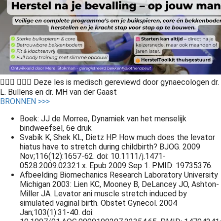
👩🏻‍⚕️ 👨🏻‍⚕️ Deze les is medisch gereviewd door gynaecologen dr.
L. Bullens en dr. MH van der Gaast
BRONNEN >>>
Boek: JJ de Morree, Dynamiek van het menselijk
bindweefsel, 6e druk
Svabík K, Shek KL, Dietz HP. How much does the levator
hiatus have to stretch during childbirth? BJOG. 2009
Nov;116(12):1657-62. doi: 10.1111/j.1471-
0528.2009.02321.x. Epub 2009 Sep 1. PMID: 19735376.
Afbeelding Biomechanics Research Laboratory University
Michigan 2003: Lien KC, Mooney B, DeLancey JO, Ashton-
Miller JA. Levator ani muscle stretch induced by
simulated vaginal birth. Obstet Gynecol. 2004
Jan;103(1):31-40. doi: