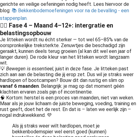
gerichte en veilige oefeningen nodig heeft. Lees hiervoor de
blog:
📚 Bekkenbodemoefeningen voor na de bevalling - een
stappenplan.
🏃‍♀️ Fase 4 – Maand 4–12+: intergratie en
belastingsopbouw
Je litteken wordt nu écht sterker — tot wel 65–85% van de
oorspronkelijke treksterkte. Zenuwtjes die beschadigd zijn
geraakt, kunnen deels terug groeien (al kan dit wel een jaar of
langer duren). De rode kleur van het litteken wordt langzaam
wit.
💡
Bewegen is essentieel,
juist in deze fase. Je litteken past
zich aan aan de belasting die jij erop zet. Dus wil je straks weer
hardlopen of bootcampen? Bouw dit dan rustig en slim op
vanaf 6 maanden
. Belangrijk: je mag op dat moment géén
klachten ervaren zoals pijn of incontinentie.
🧠 Kortom: herstel is een proces van maanden, niet van weken.
Maar als je jouw lichaam de juiste beweging, voeding, training en
rust geeft, doet het de rest. En dat is – laten we eerlijk zijn –
nogal indrukwekkend. 💜
Als jij straks weer wilt hardlopen, moet je
bekkenbodemspier wel eerst goed (kunnen)