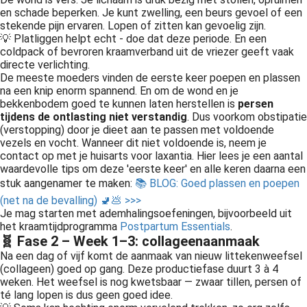
en schade beperken. Je kunt zwelling, een beurs gevoel of een
stekende pijn ervaren. Lopen of zitten kan gevoelig zijn.
💡 Platliggen helpt echt - doe dat deze periode. En een
coldpack of bevroren kraamverband uit de vriezer geeft vaak
directe verlichting.
De meeste moeders vinden de eerste keer poepen en plassen
na een knip enorm spannend. En om de wond en je
bekkenbodem goed te kunnen laten herstellen is
persen
tijdens de ontlasting niet verstandig
. Dus voorkom obstipatie
(verstopping) door je dieet aan te passen met voldoende
vezels en vocht. Wanneer dit niet voldoende is, neem je
contact op met je huisarts voor laxantia. Hier lees je een aantal
waardevolle tips om deze 'eerste keer' en alle keren daarna een
stuk aangenamer te maken:
📚 BLOG: Goed plassen en poepen
(net na de bevalling) 🚽💩 >>>
Je mag starten met ademhalingsoefeningen, bijvoorbeeld uit
het kraamtijdprogramma
Postpartum Essentials
.
🧬 Fase 2 – Week 1–3: collageenaanmaak
Na een dag of vijf komt de aanmaak van nieuw littekenweefsel
(collageen) goed op gang. Deze productiefase duurt 3 à 4
weken. Het weefsel is nog kwetsbaar — zwaar tillen, persen of
té lang lopen is dus geen goed idee.