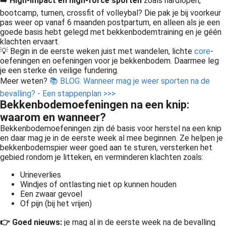
➡️
High-impact en high-force sporten
zoals hardlopen,
bootcamp, turnen, crossfit of volleybal? Die pak je bij voorkeur
pas weer op vanaf 6 maanden postpartum, en alleen als je een
goede basis hebt gelegd met bekkenbodemtraining en je géén
klachten ervaart.
💡 Begin in de eerste weken juist met wandelen, lichte
core
-
oefeningen en oefeningen voor je bekkenbodem. Daarmee leg
je een sterke én veilige fundering.
Meer weten?
📚 BLOG: Wanneer mag je weer sporten na de
bevalling? - Een stappenplan >>>
Bekkenbodemoefeningen na een knip:
waarom en wanneer?
Bekkenbodemoefeningen zijn dé basis voor herstel na een knip
en daar mag je in de eerste week al mee beginnen. Ze helpen je
bekkenbodemspier weer goed aan te sturen, versterken het
gebied rondom je litteken, en verminderen klachten zoals:
Urineverlies
Windjes of ontlasting niet op kunnen houden
Een zwaar gevoel
Of pijn (bij het vrijen)
👉 Goed nieuws:
je mag al in de eerste week na de bevalling