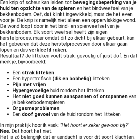
Een knip of scheur kan leiden tot
bewegingsbeperking
van
je
huid ten opzichte van de spieren
en het bindweefsel van je
bekkenbodem. Oef, dat klinkt ingewikkeld, maar zie het even
voor je. De knip is namelijk niet alleen een oppervlakkige wond.
De wond loopt door in het bind- en spierweefsel van je
bekkenbodem. Elk soort weefsel heeft zijn eigen
herstelproces, maar omdat dit zo dicht bij elkaar gebeurt, kan
het gebeuren dat deze herstelprocessen door elkaar gaan
lopen en dus
verkleefd raken
.
Resultaat? Je litteken voelt strak, gevoelig of juist dof. En dat
merk je, bijvoorbeeld:
Een
strak litteken
Een hypertrofisch
(
dik en bobbelig)
litteken
Pijn met vrijen
Hypergevoelige
huid rondom het litteken
Het
niet goed kunnen
aanspannen of ontspannen
van
je bekkenbodemspieren
Orgasmeproblemen
Een
doof gevoel
van de huid rondom het litteken
In mijn praktijk hoor ik vaak:
"Het hoort er zeker gewoon bij?"
Nee.
Dat hoort het niet.
Het is zó belangrijk dat er aandacht is voor dit soort klachten.