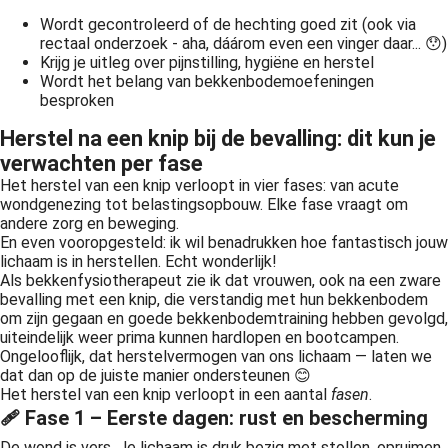
Wordt gecontroleerd of de hechting goed zit (ook via
rectaal onderzoek - aha, dáárom even een vinger daar... 😯)
Krijg je uitleg over pijnstilling, hygiëne en herstel
Wordt het belang van bekkenbodemoefeningen
besproken
Herstel na een knip bij de bevalling: dit kun je
verwachten per fase
Het herstel van een knip verloopt in vier fases: van acute
wondgenezing tot belastingsopbouw. Elke fase vraagt om
andere zorg en beweging.
En even vooropgesteld: ik wil benadrukken hoe fantastisch jouw
lichaam is in herstellen. Echt wonderlijk!
Als bekkenfysiotherapeut zie ik dat vrouwen, ook na een zware
bevalling met een knip, die verstandig met hun bekkenbodem
om zijn gegaan en goede bekkenbodemtraining hebben gevolgd,
uiteindelijk weer prima kunnen hardlopen en bootcampen.
Ongelooflijk, dat herstelvermogen van ons lichaam — laten we
dat dan op de juiste manier ondersteunen 😊
Het herstel van een knip verloopt in een aantal
fasen
.
🩹 Fase 1 – Eerste dagen: rust en bescherming
De wond is vers. Je lichaam is druk bezig met stollen, opruimen