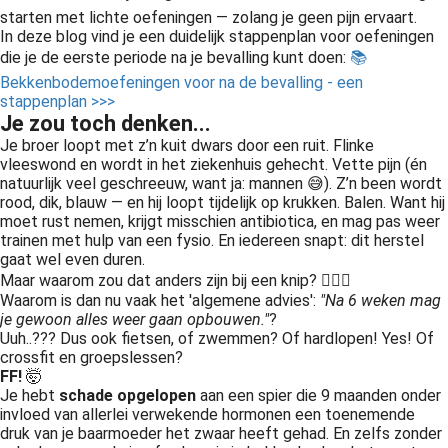
starten met lichte oefeningen — zolang je geen pijn ervaart.
In deze blog vind je een duidelijk stappenplan voor oefeningen
die je de eerste periode na je bevalling kunt doen:
📚
Bekkenbodemoefeningen voor na de bevalling - een
stappenplan >>>
Je zou toch denken...
Je broer loopt met z’n kuit dwars door een ruit. Flinke
vleeswond en wordt in het ziekenhuis gehecht. Vette pijn (én
natuurlijk veel geschreeuw, want ja: mannen 😅). Z’n been wordt
rood, dik, blauw — en hij loopt tijdelijk op krukken. Balen. Want hij
moet rust nemen, krijgt misschien antibiotica, en mag pas weer
trainen met hulp van een fysio. En iedereen snapt: dit herstel
gaat wel even duren.
Maar waarom zou dat anders zijn bij een knip? 🤷🏻‍♀️
Waarom is dan nu vaak het 'algemene advies':
"Na 6 weken mag
je gewoon alles weer gaan opbouwen."
?
Uuh..??? Dus ook fietsen, of zwemmen? Of hardlopen! Yes! Of
crossfit en groepslessen?
FF!
🤯
Je hebt
schade opgelopen
aan een spier die 9 maanden onder
invloed van allerlei verwekende hormonen een toenemende
druk van je baarmoeder het zwaar heeft gehad. En zelfs zonder