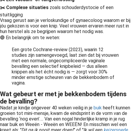
✂️ Complexe situaties
zoals schouderdystocie of een
stuitligging
Vraag gerust aan je verloskundige of gynaecoloog waarom er bij
jóu gekozen is voor een knip. Veel vrouwen ervaren meer rust in
hun herstel als ze begrijpen waarom het nodig was.
🟣 En belangrijk om te weten:
Een grote Cochrane-review (2023), waarin 12
studies zijn samengevoegd, laat zien dat bij vrouwen
met een normale, ongecompliceerde vaginale
bevalling een selectief knipbeleid — dus alleen
knippen als het écht nodig is — zorgt voor 30%
minder ernstige scheuren van de bekkenbodem of
vagina.
Wat gebeurt er met je bekkenbodem tijdens
de bevalling?
Nadat je kindje ongeveer 40 weken veilig in je
buik
heeft kunnen
groeien tot mini-mensje, kwam de eindsprint in de vorm van de
bevalling ‘nog even’…. Van een nogal hinderlijke kramp in je rug
naar buik en Weeën - Weeën en WEEËN! En misschien wel een
kreet als: "
Dit ga ik nooit meer doen!
" of "
Ik wil een
keizersnede