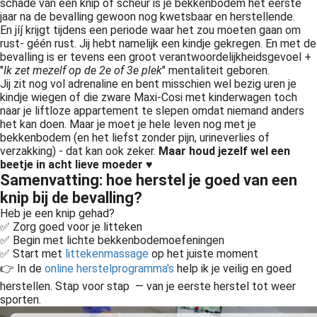
schade van een knip of scheur is je bekkenbodem het eerste
jaar na de bevalling gewoon nog kwetsbaar en herstellende.
En jíj́ krijgt tijdens een periode waar het zou moeten gaan om
rust- géén rust. Jij hebt namelijk een kindje gekregen. En met de
bevalling is er tevens een groot verantwoordelijkheidsgevoel +
"
Ik zet mezelf op de 2e of 3e plek
" mentaliteit geboren.
Jij zit nog vol adrenaline en bent misschien wel bezig uren je
kindje wiegen of die zware Maxi-Cosi met kinderwagen toch
naar je liftloze appartement te slepen omdat niemand anders
het kan doen. Maar je moet je hele leven nog met je
bekkenbodem (en het liefst zonder pijn, urineverlies of
verzakking) - dat kan ook zeker.
Maar houd jezelf wel een
beetje in acht lieve moeder ♥️
Samenvatting: hoe herstel je goed van een
knip bij de bevalling?
Heb je een knip gehad?
✅ Zorg goed voor je litteken
✅ Begin met lichte bekkenbodemoefeningen
✅ Start met
littekenmassage
op het juiste moment
👉 In de
online herstelprogramma's
help ik je veilig en goed
herstellen. Stap voor stap — van je eerste herstel tot weer
sporten.