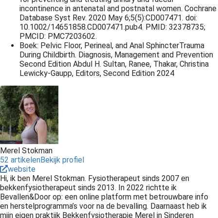
incontinence in antenatal and postnatal women. Cochrane
Database Syst Rev. 2020 May 6;5(5):CD007471. doi:
10.1002/14651858.CD007471.pub4. PMID: 32378735;
PMCID: PMC7203602.
Boek: Pelvic Floor, Perineal, and Anal SphincterTrauma
During Childbirth. Diagnosis, Management and Prevention
Second Edition Abdul H. Sultan, Ranee, Thakar, Christina
Lewicky-Gaupp, Editors, Second Edition 2024
Merel Stokman
52 artikelen
Bekijk profiel
website
Hi, ik ben Merel Stokman. Fysiotherapeut sinds 2007 en
bekkenfysiotherapeut sinds 2013. In 2022 richtte ik
Bevallen&Door op: een online platform met betrouwbare info
en herstelprogramma’s voor na de bevalling. Daarnaast heb ik
mijn eigen praktijk Bekkenfysiotherapie Merel in Sinderen