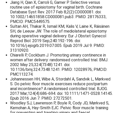
Jiang H, Qian X, Carroli G, Garner P. Selective versus
routine use of episiotomy for vaginal birth. Cochrane
Database Syst Rev. 2017 Feb 8;2(2):CD000081. doi:
10.1002/14651858.CD000081.pub3. PMID: 28176333;
PMCID: PMC5449575.
Sultan AH, Thakar R, Ismail KM, Kalis V, Laine K, Räisänen
SH, de Leeuw JW. The role of mediolateral episiotomy
during operative vaginal delivery. Eur J Obstet Gynecol
Reprod Biol. 2019 Sep;240:192-196. doi:
10.1016/j.ejogrb.2019.07.005. Epub 2019 Jul 9. PMID:
31310920.
Chiarelli P, Cockburn J. Promoting urinary continence in
women after delivery: randomised controlled trial. BMJ.
2002 May 25;324(7348):1241. doi:
10.1136/bmj.324.7348.1241. PMID: 12028976; PMCID:
PMC113274.
Johannessen HH, Wibe A, Stordahl A, Sandvik L, Mørkved
S. Do pelvic floor muscle exercises reduce postpartum
anal incontinence? A randomised controlled trial. BJOG.
2017 Mar;124(4):686-694. doi: 10.1111/1471-0528.14145.
Epub 2016 Jun 7. PMID: 27272501.
Woodley SJ, Lawrenson P, Boyle R, Cody JD, Mørkved S,
Kernohan A, Hay-Smith EJC. Pelvic floor muscle training
for preventing and treating urinary and faecal