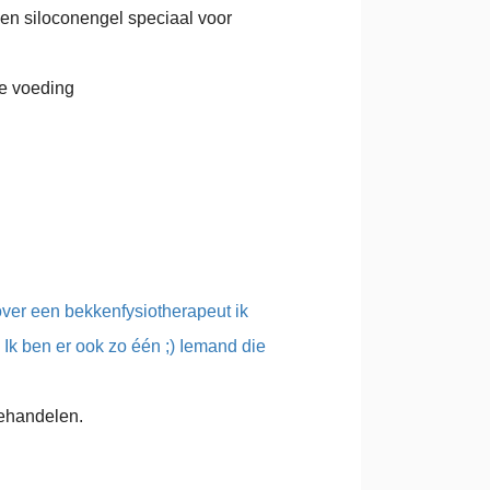
 een siloconengel speciaal voor
je voeding
over een bekkenfysiotherapeut ik
Ik ben er ook zo één ;) Iemand die
behandelen.