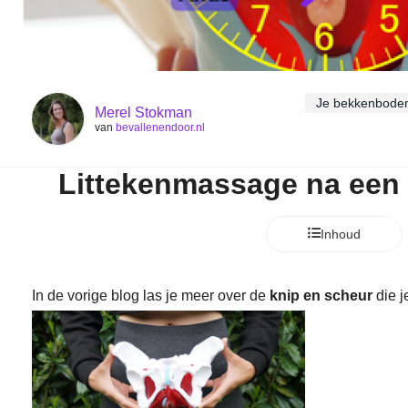
Je bekkenbodem 
Merel Stokman
van
bevallenendoor.nl
Littekenmassage na een 
Inhoud
In de vorige blog las je meer over de
knip en scheur
die j