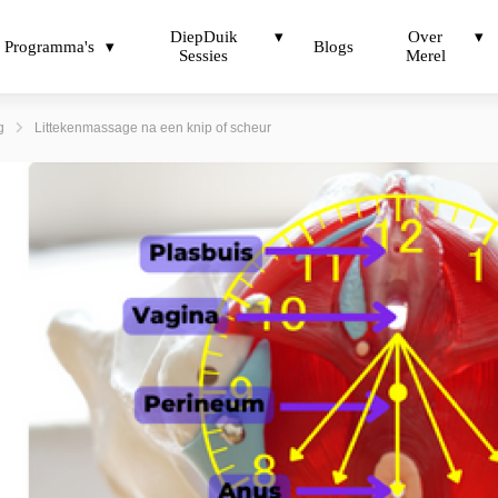
DiepDuik
Over
Programma's
Blogs
Sessies
Merel
g
Littekenmassage na een knip of scheur