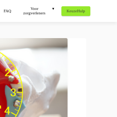
Voor
FAQ
KeuzeHulp
zorgverleners